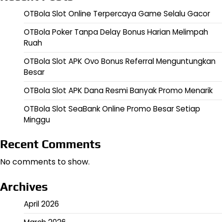
OTBola Slot Online Terpercaya Game Selalu Gacor
OTBola Poker Tanpa Delay Bonus Harian Melimpah
Ruah
OTBola Slot APK Ovo Bonus Referral Menguntungkan
Besar
OTBola Slot APK Dana Resmi Banyak Promo Menarik
OTBola Slot SeaBank Online Promo Besar Setiap
Minggu
Recent Comments
No comments to show.
Archives
April 2026