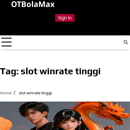
OTBolaMax
Skip
to
Slot Online Gacor,
content
Sign In
Live Casino &
Website Bola
Terbaik
Tag:
slot winrate tinggi
Home
slot winrate tinggi