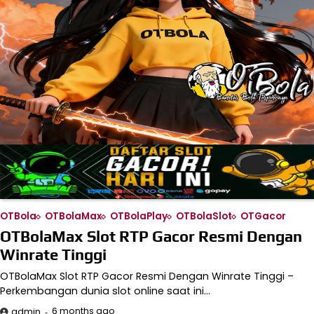
OTBola
OTBolaMax
OTBolaPlay
OTBolaSlot
OTGacor
OTBolaMax Slot RTP Gacor Resmi Dengan
Winrate Tinggi
OTBolaMax Slot RTP Gacor Resmi Dengan Winrate Tinggi –
Perkembangan dunia slot online saat ini…
6 months ago
admin