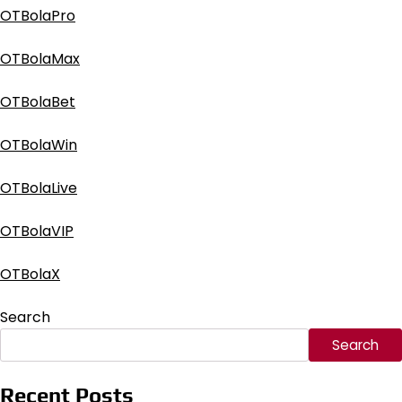
OTBolaPro
OTBolaMax
OTBolaBet
OTBolaWin
OTBolaLive
OTBolaVIP
OTBolaX
Search
Search
Recent Posts