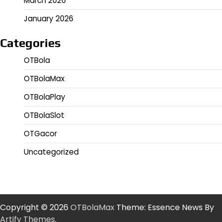
March 2026
January 2026
Categories
OTBola
OTBolaMax
OTBolaPlay
OTBolaSlot
OTGacor
Uncategorized
Copyright © 2026
OTBolaMax
Theme: Essence News By
Artify Themes
.