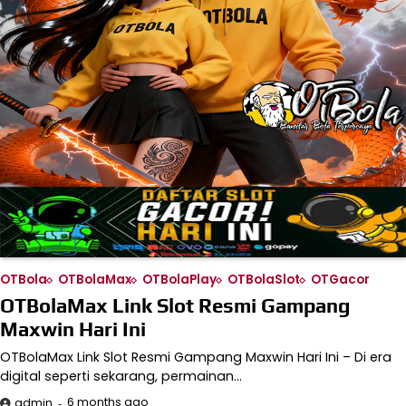
OTBola
OTBolaMax
OTBolaPlay
OTBolaSlot
OTGacor
OTBolaMax Link Slot Resmi Gampang
Maxwin Hari Ini
OTBolaMax Link Slot Resmi Gampang Maxwin Hari Ini – Di era
digital seperti sekarang, permainan…
6 months ago
admin